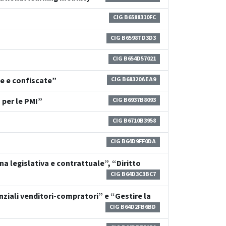
CIG B6588310FC
CIG B6598TD3D3
CIG B654D57021
e e confiscate”
CIG B68320AEA9
 per le PMI”
CIG B6937B8093
CIG B6710B3958
CIG B64D9FF0DA
na legislativa e contrattuale”, “Diritto
CIG B64D3C3BC7
nziali venditori-compratori” e “Gestire la
CIG B64D2FB6BD