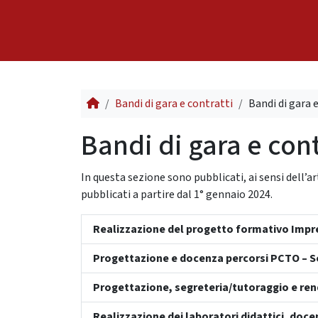
Skip to content
Bandi di gara e contratti
Bandi di gara 
Bandi di gara e cont
In questa sezione sono pubblicati, ai sensi dell’art.
pubblicati a partire dal 1° gennaio 2024.
Realizzazione del progetto formativo Impres
Progettazione e docenza percorsi PCTO – So
Progettazione, segreteria/tutoraggio e rend
Realizzazione dei laboratori didattici, doce