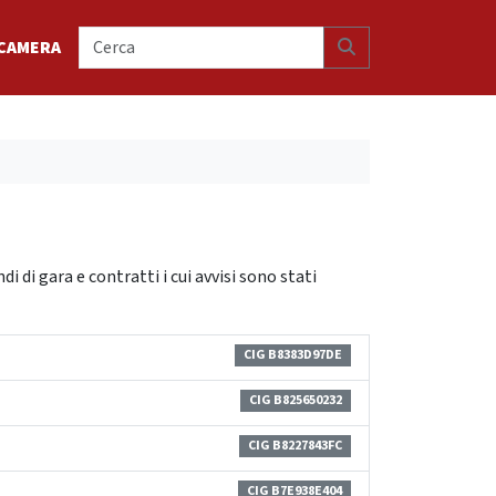
Search
CAMERA
di di gara e contratti i cui avvisi sono stati
CIG B8383D97DE
CIG B825650232
CIG B8227843FC
CIG B7E938E404