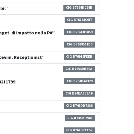
le.”
CIG B7798DC68B
CIG B76778C6FF
roget. di impatto nella PA”
CIG B765FD9859
CIG B7698511D3
icevim. Receptionist”
CIG B76979FEEB
CIG B7693DB36A
0211799
CIG B761B48329
CIG B74EA5E3A9
CIG B748DD7886
CIG B7459F7985
CIG B76FD7CE57