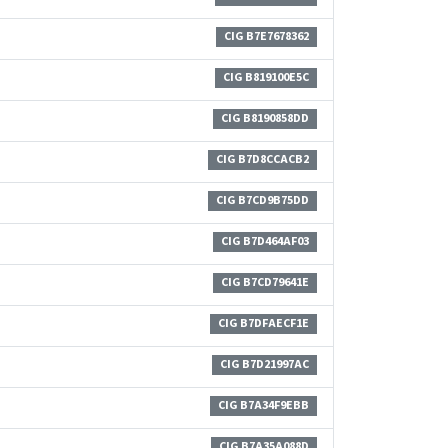
CIG B7E7678362
CIG B819100E5C
CIG B8190858DD
CIG B7D8CCACB2
CIG B7CD9B75DD
CIG B7D464AF03
CIG B7CD79641E
CIG B7DFAECF1E
CIG B7D21997AC
CIG B7A34F9EBB
CIG B7A35A088D