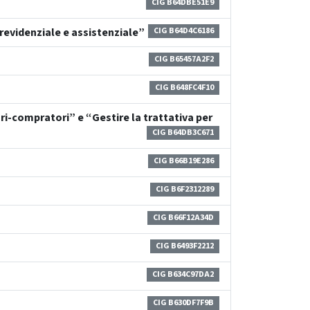
CIG B64DBE51E9
revidenziale e assistenziale”
CIG B64D4C6186
CIG B65457A2F2
CIG B648FC4F10
ori-compratori” e “Gestire la trattativa per
CIG B64DB3C671
CIG B66B19E286
CIG B6F2312289
CIG B66F12A34D
CIG B6493F2212
CIG B634C97DA2
CIG B630DF7F9B