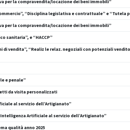
iva per la compravendita/locazione dei beni immobili”
ommercio”, “Disciplina legislativa e contrattuale” e “Tutela p
iva per la compravendita/locazione dei beni immobili”
ico sanitaria”, e “HACCP”
i di vendita”, “Realiz le relaz. negoziali con potenziali vendit
ale e penale”
ietti da visita personalizzati
iciale al servizio dell’Artigianato”
ntelligenza Artificiale al servizio dell’Artigianato”
stema qualità anno 2025