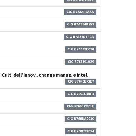
CIG B7A64F8A4A
CIG B7A364D751
CIG B7A36DFFCA
CIG B7C899EC98
CIG B785891A29
Cult. dell’innov., change manag. e intel.
CIG B76F0EF2E7
CIG B7891C4DF1
CIG B766DC87EE
CIG B766BA2210
CIG B768E937B4