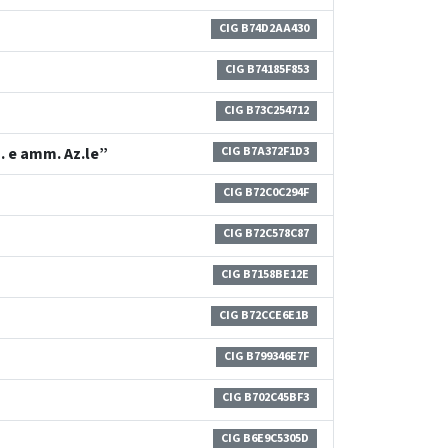
CIG B74D2AA430
CIG B74185F853
CIG B73C254712
. e amm. Az.le”
CIG B7A372F1D3
CIG B72C0C294F
CIG B72C578C87
CIG B7158BE12E
CIG B72CCE6E1B
CIG B799346E7F
CIG B702C45BF3
CIG B6E9C5305D