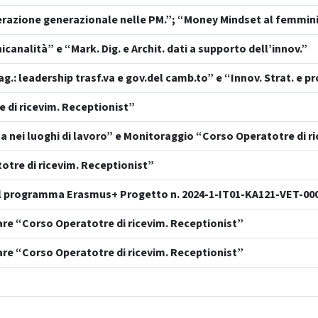
terazione generazionale nelle PM.”; “Money Mindset al femmini
canalità” e “Mark. Dig. e Archit. dati a supporto dell’innov.”
g.: leadership trasf.va e gov.del camb.to” e “Innov. Strat. e p
 di ricevim. Receptionist”
za nei luoghi di lavoro” e Monitoraggio “Corso Operatotre di r
totre di ricevim. Receptionist”
 del programma Erasmus+ Progetto n. 2024-1-IT01-KA121-VET-00
are “Corso Operatotre di ricevim. Receptionist”
are “Corso Operatotre di ricevim. Receptionist”