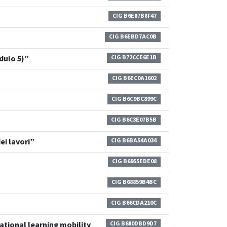
CIG B6E87B8F47
CIG B6EBD7AC0B
dulo 5)”
CIG B72CCE6E1B
CIG B6EC0A1602
CIG B6C9BC899C
CIG B6C3E07B5B
ei lavori”
CIG B6BA54A034
CIG B6955EDE08
CIG B68859B4BC
CIG B66CDA210C
ational learning mobility
CIG B680DBD9D7