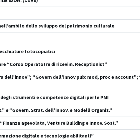
onal Excel. (CoVE)
ell’ambito dello sviluppo del patrimonio culturale
recchiature fotocopiatici
are “Corso Operatotre di ricevim. Receptionist”
ra dell’innov”; “Govern dell’innov pub: mod, proc e account”; “
i degli strumenti e competenze digitali per le PMI
t.” e “Govern. Strat. dell’innov. e Modelli Organiz.”
 e “Finanza agevolata, Venture Building e Innov. Sost.”
rmazione digitale e tecnologie abilitanti”