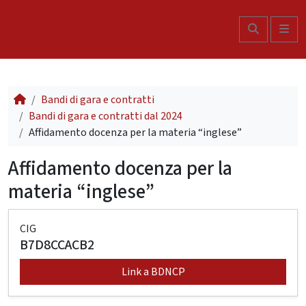
Skip to content
Search
Me
Bandi di gara e contratti
Bandi di gara e contratti dal 2024
Affidamento docenza per la materia “inglese”
Affidamento docenza per la
materia “inglese”
CIG
B7D8CCACB2
Link a BDNCP