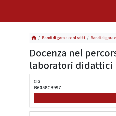
Skip to content
Bandi di gara e contratti
Bandi di gara 
Docenza nel percors
laboratori didattici
CIG
B6058CB997