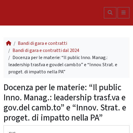
Skip to content
Search
Me
Bandi di gara e contratti
Bandi di gara e contratti dal 2024
Docenza per le materie: “Il public Inno. Manag.:
leadership trasf.va e gov.del camb.to” e “Innov. Strat. e
proget. di impatto nella PA”
Docenza per le materie: “Il public
Inno. Manag.: leadership trasf.va e
gov.del camb.to” e “Innov. Strat. e
proget. di impatto nella PA”